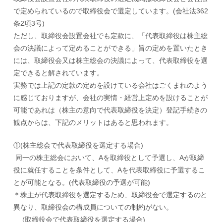
で定められているので
取締役会で選定しています。(会社法362
条2項3号)
ただし、取締役会設置会社でも定款に、「代表取締役は株主総
会の決議によって定めることができる」旨の定めを置いたとき
には、取締役会又は株主総会の決議によって、
代表取締役を選
定できると解されています。
実務では上記の定款の定めを設けている会社はごくまれのよう
に感じておりますが、
会社の実情・経営上定めを設けることが
可能であれは（株主の意向で代表取締役を決定）登記手続きの
観点からは、下記のメリットはあると思われます。
①(株主総会で代表取締役を選定する場合)
同一の株主総会において、Aを取締役として予選し、Aが取締
役に就任することを条件
として、Aを代表取締役に予選するこ
とが可能となる。(代表取締役の予選が可能)
＊株主が代表取締役を選定するため、取締役会で選定するのと
異なり、取締役会の構成
員についての制約がない。
(取締役会で代表取締役を選定する場合)