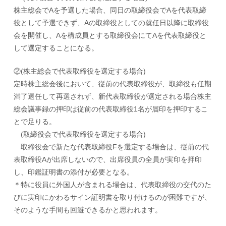
株主総会でAを予選した場合、同日の取締役会でAを代表取締
役として予選できず、
Aの取締役としての就任日以降に取締役
会を開催し、Aを構成員とする取締役会にて
Aを代表取締役と
して選定することになる。
②(株主総会で代表取締役を選定する場合)
定時株主総会後において、従前の代表取締役が、取締役も任期
満了退任して再選され
ず、新代表取締役が選定される場合
株主
総会議事録の押印は従前の代表取締役1名が届印を押印するこ
とで足りる。
(取締役会で代表取締役を選定する場合)
取締役会で新たな代表取締役Fを選定する場合は、従前の代
表取締役Aが出席しないの
で、出席役員の全員が実印を押印
し、印鑑証明書の添付が必要となる。
＊特に役員に外国人が含まれる場合は、代表取締役の交代のた
びに実印にかわるサイン証
明書を取り付けるのが困難ですが、
そのような手間も回避できるかと思われます。