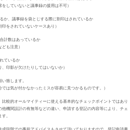
していないと議事録の援用は不可）
いるか、議事録を袋とじする際に割印はされて
いるか
印をされていないケースあり）
と合計数はあっているか
ども注意）
されているか
、印影が欠けたりしてはいないか）
お願い致します。
分では気が付かなかったミスが容易に見つかるものです。）
、比較的オールマイティーに使える基本的なチェックポイントではあり
の他機関設計の有無等などの違い、申請する登記の内容等により、チェ
ます。
作成段階での事前アドバイスもさせて頂いておりますので、登記申請書