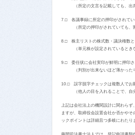
（所定の文言を記載しても、出席を
7.□ 各議事録に所定の押印がされて
（所定の押印がされていても、割
8.□ 株主リストの株式数・議決権数
（単元株が設定されているときな
9.□ 委任状に会社実印が鮮明に押印
（判別が出来ないほど薄かったり
10.□ 誤字脱字チェックは複数人で
（他人の目を入れることで、自
上記は会社法上の機関設計に関わらず
ますが、取締役会設置会社か否かやそ
ックポイントは詳細且つ多岐にわたり
藤間司法書士法人では、登記申請書類