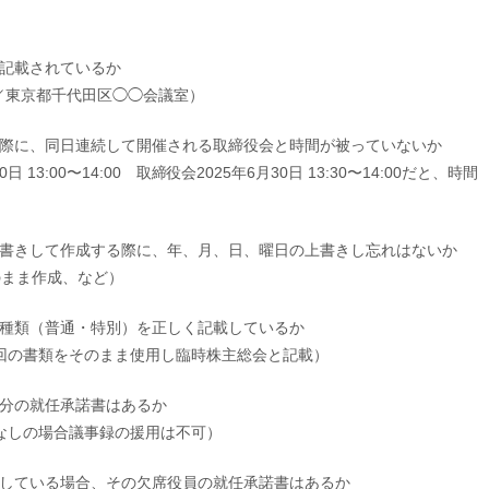
に記載されているか
〜／東京都千代田区◯◯会議室）
る際に、同日連続して開催される取締役会と
時間が被っていないか
13:00〜14:00
取締役会2025年6月30日 13:30〜14:00だと、時間
上書きして作成する際に、年、月、日、曜日の
上書きし忘れはないか
のまま作成、など）
の種類（普通・特別）を正しく記載しているか
書類をそのまま使用し臨時株主総会と記載）
員分の就任承諾書はあるか
しの場合議事録の援用は不可）
任している場合、その欠席役員の就任承諾書は
あるか