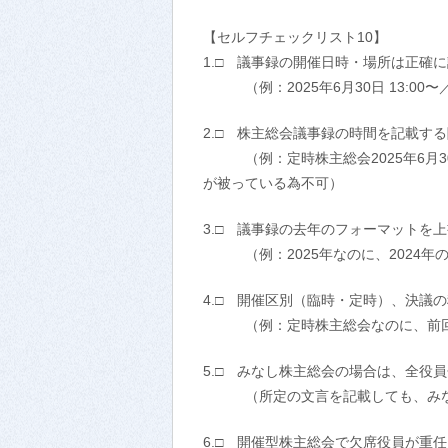
【セルフチェックリスト10】
1.□ 議事録の開催日時・場所は正確
（例：2025年6月30日 13:00
2.□ 株主総会議事録の時間を記載す
（例：定時株主総会2025年6月30日 
が被っている為不
可）
3.□ 議事録の去年のフォーマットを
（例：2025年なのに、2024年
4.□ 開催区別（臨時・定時）、決議
（例：定時株主総会なのに、前回の
5.□ みなし株主総会の場合は、全役
（所定の文言を記載しても、みな
6.□ 開催型株主総会で欠席役員が重